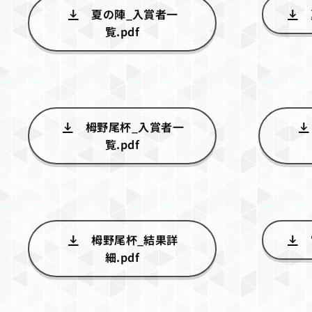
夏の陣_入賞者一
覧.pdf
栂野尾杯_入賞者一
覧.pdf
栂野尾杯_結果詳
細.pdf