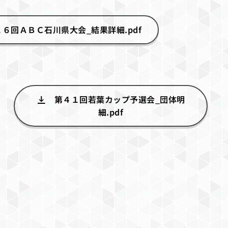
２６回ＡＢＣ石川県大会_結果詳細.pdf
第４１回若葉カップ予選会_団体明
細.pdf