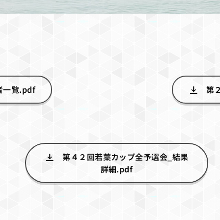
覧.pdf
第
第４２回若葉カップ全予選会_結果
詳細.pdf