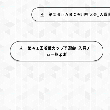
第２６回ＡＢＣ石川県大会_入賞者一
第４１回若葉カップ予選会_入賞チー
ム一覧.pdf