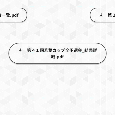
覧.pdf
第
第４１回若葉カップ全予選会_結果詳
細.pdf