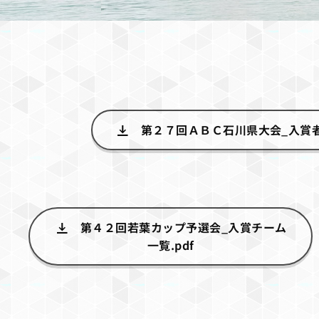
第２７回ＡＢＣ石川県大会_入賞者一
第４２回若葉カップ予選会_入賞チーム
一覧.pdf